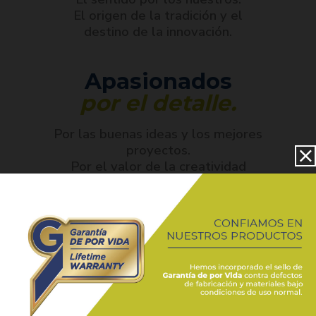
El origen de la tradición y el
destino de la innovación.
Apasionados
por el detalle.
Por las buenas ideas y los mejores
proyectos.
Por el valor de la creatividad
como ese complemento que nos
diferencia.
Nada nos detiene,
todo nos fortalece.
Sabemos adaptarnos.