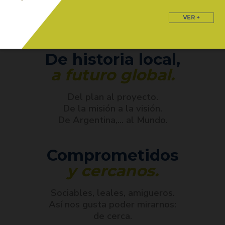
Expertos en re-calcular, re-doblar
los esfuerzos y re-comenzar, para
salir siempre fortalecidos.
De historia local,
a futuro global.
Del plan al proyecto.
De la misión a la visión.
De Argentina,... al Mundo.
Comprometidos
y cercanos.
Sociables, leales, amigueros.
Así nos gusta poder mirarnos:
de cerca.