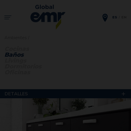
ES
EN
Ambientes /
Cocinas
Baños
Livings
Dormitorios
Oficinas
DETALLES