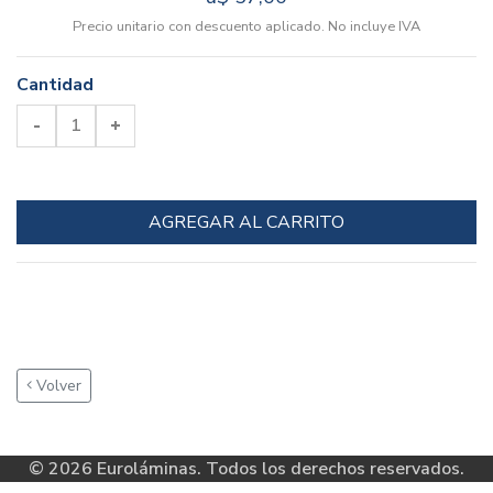
Precio unitario con descuento aplicado. No incluye IVA
Cantidad
-
1
+
AGREGAR AL CARRITO
Volver
© 2026 Euroláminas. Todos los derechos reservados.